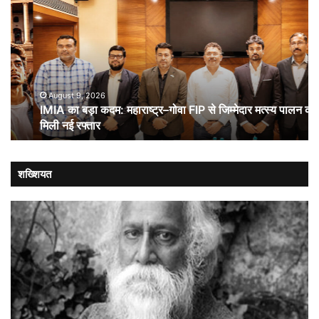
का
कूट
बड़ा
औ
कदम:
भा
महाराष्ट्र–
ची
गोवा
संब
FIP
से
August 9, 2026
IMIA का बड़ा कदम: महाराष्ट्र–गोवा FIP से जिम्मेदार मत्स्य पालन को
जिम्मेदार
मिली नई रफ्तार
मत्स्य
पालन
को
मिली
शख्शियत
नई
रफ्तार