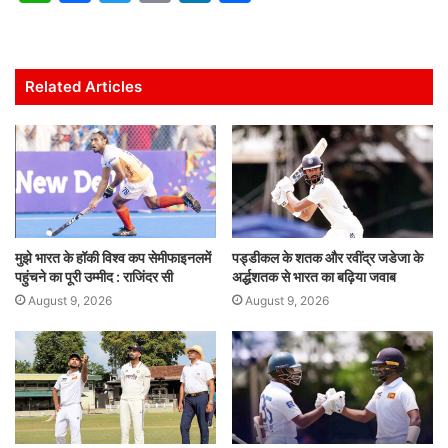
h
a
w
m
n
h
at
c
itt
ai
k
ar
s
e
er
l
e
e
Related Articles
A
b
dI
p
o
n
p
o
k
मुझे भारत के हॉकी विश्व कप सेमीफाइनलमें
पड्डीकल के शतक और रवींद्र जडेजा के
पहुंचने का पूरी उम्मीद : राजिंदर सी
अर्द्धशतक से भारत का बढ़िया जवाब
August 9, 2026
August 9, 2026