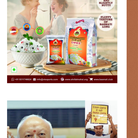
उदाहरण
संसद
पेश
में
कर
गतिरोध
रहा
और
है
लोकतंत्र
झारखंड
: