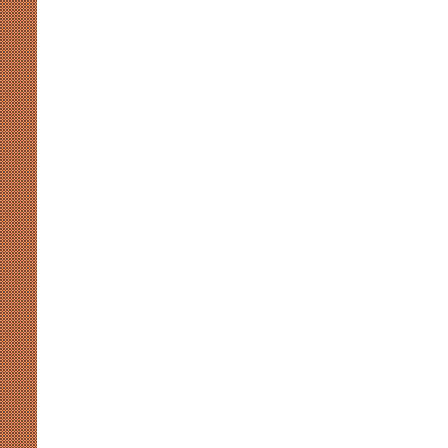
मुखर
योगी
और
अखिलेश
की
सियासी