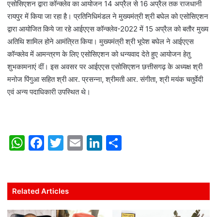
एसोसिएशन द्वारा कॉन्क्लेव का आयोजन 14 अप्रैल से 16 अप्रैल तक राजधानी
रायपुर में किया जा रहा है। प्रतिनिधिमंडल ने मुख्यमंत्री श्री बघेल को एसोसिएशन
द्वारा आयोजित किये जा रहे आईएएस कॉन्क्लेव-2022 में 15 अप्रैल को बतौर मुख्य
अतिथि शामिल होने आमंत्रित किया। मुख्यमंत्री श्री भूपेश बघेल ने आईएएस
कॉन्क्लेव में आमन्त्रण के लिए एसोसिएशन को धन्यवाद देते हुए आयोजन हेतु
शुभकामनाएं दीं। इस अवसर पर आईएएस एसोसिएशन छत्तीसगढ़ के अध्यक्ष श्री
मनोज पिंगुआ सहित श्री आर. प्रसन्ना, श्रीमती आर. संगीता, श्री मयंक चतुर्वेदी
एवं अन्य पदाधिकारी उपस्थित थे।
W
F
T
E
Li
S
h
a
w
m
n
h
at
c
itt
ai
k
ar
s
e
er
l
e
e
Related Articles
A
b
dI