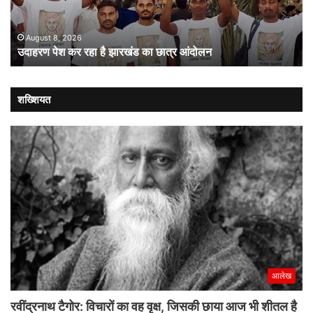
का
संव
छात्र
की
आंदोलन
संस
August 8, 2026
उदाहरण पेश कर रहा है झारखंड का छात्र आंदोलन
कब
लौट
शख्शियत
आलेख
रवींद्रनाथ टैगोर: विचारों का वह वृक्ष, जिसकी छाया आज भी शीतल है