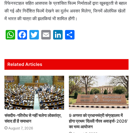
रिफेनस्टाहल सहित आसपास के प्रशंसित फिल्म निर्माताओं द्वारा खूबसूरती से बहाल
की गई और निर्देशित फिल्में देखने का दुर्लभ अवसर मिलेगा, जिनमें ओलंपिक खेलों
में भारत की यात्रा की झलकियां भी शामिल होंगी।
W
F
T
E
Li
S
h
a
w
m
n
h
at
c
itt
ai
k
ar
s
e
er
l
e
e
Related Articles
A
b
dI
p
o
n
p
o
k
संसदीय-गतिरोध से नहीं चलेगा लोकतंत्र,
9 अगस्त को प्रधानमंत्री संग्रहालय में
संवाद ही है समाधान
होगा प्रथम ‘दिल्ली गौरव अवार्ड्स-2026’
का भव्य आयोजन
August 7, 2026