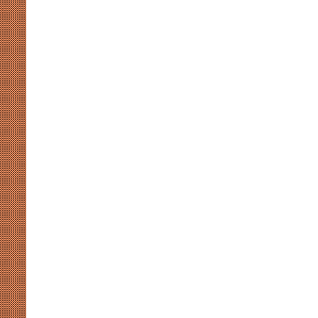
जूनियर
हॉकी
एशिया
कप
August 7, 2026
2026
 संग्रहालय में होगा प्रथम
खाईदम चानू महिला जूनियर हॉकी एशिय
में
स-2026’ का भव्य आयोजन
होंगी भारत की कप्तान
होंगी
भारत
की
कप्तान