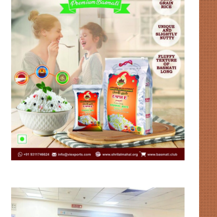
भारत
संसदीय-
को
गतिरोध
हॉकी
से