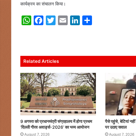
कार्यक्रम का संचालन किया।
W
F
T
E
Li
S
h
a
w
m
n
h
at
c
itt
ai
k
ar
s
e
er
l
e
e
A
b
dI
Related Articles
p
o
n
p
o
k
9 अगस्त को प्रधानमंत्री संग्रहालय में होगा प्रथम
पैसे पहुंचे, बेटियां नह
‘दिल्ली गौरव अवार्ड्स-2026’ का भव्य आयोजन
पर उठाए सवाल
August 7, 2026
August 7, 2026