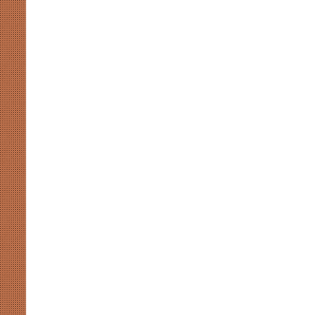
खाईदम
चानू
महिला