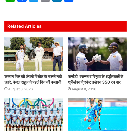
h
a
w
m
n
h
at
c
itt
ai
k
ar
s
e
er
l
e
e
Related Articles
A
b
dI
p
o
n
p
o
k
कप्तान गिल की उंगली में चोट के चलते नहीं
फर्नांडो, रसनत व दिनुषा के अर्द्धशतकों से
उतरे, केएल राहुल ने पहले दिन की कप्तानी
श्रीलंका क्रिकेट इलेवन 350 रन पार
August 8, 2026
August 8, 2026