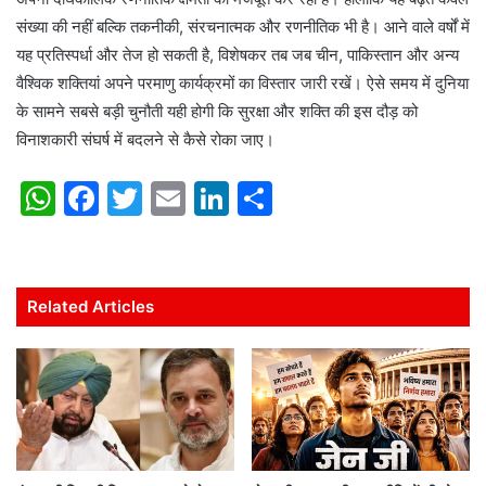
संख्या की नहीं बल्कि तकनीकी, संरचनात्मक और रणनीतिक भी है। आने वाले वर्षों में
यह प्रतिस्पर्धा और तेज हो सकती है, विशेषकर तब जब चीन, पाकिस्तान और अन्य
वैश्विक शक्तियां अपने परमाणु कार्यक्रमों का विस्तार जारी रखें। ऐसे समय में दुनिया
के सामने सबसे बड़ी चुनौती यही होगी कि सुरक्षा और शक्ति की इस दौड़ को
विनाशकारी संघर्ष में बदलने से कैसे रोका जाए।
W
F
T
E
Li
S
h
a
w
m
n
h
at
c
itt
ai
k
ar
s
e
er
l
e
e
Related Articles
A
b
dI
p
o
n
p
o
k