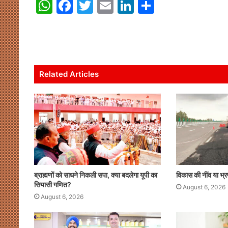
W
F
T
E
Li
S
h
a
w
m
n
h
at
c
itt
ai
k
ar
s
e
er
l
e
e
A
b
dI
Related Articles
p
o
n
p
o
k
ब्राह्मणों को साधने निकली सपा, क्या बदलेगा यूपी का
विकास की नींव या भ्र
सियासी गणित?
August 6, 2026
August 6, 2026