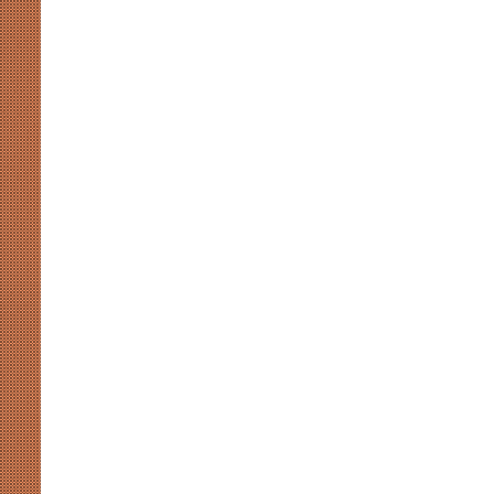
ब्राह्मणों
को
साधने
निकली
सपा,
क्या