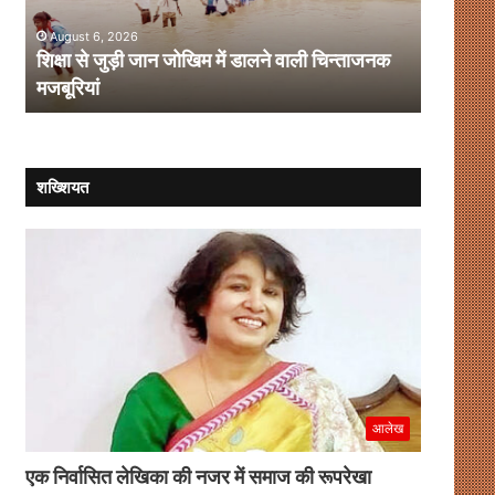
बुनियाद?
हेल्थ
को
August 6, 2026
नई
August 
विकास की नींव या भ्रष्टाचार की बुनियाद?
लिसा रे 
दिशा
शख्शियत
आलेख
एक निर्वासित लेखिका की नजर में समाज की रूपरेखा