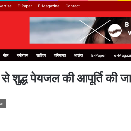
ertise
E-Paper
E-Magazine
Contact
खेल
मनोरंजन
साहित्य
शख्सियत
आलेख
E-Paper
e-Magaz
शुद्ध पेयजल की आपूर्ति की जा रह
on