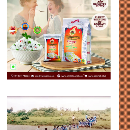
विकास
लिसा
की
रे
नींव
की
या
पहल
भ्रष्टाचार
से
की
मिडलाइफ