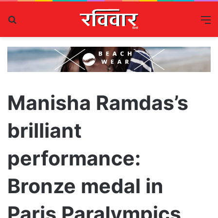
Search
M
for
Manisha Ramdas’s
brilliant
performance:
Bronze medal in
Paris Paralympics