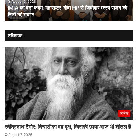
से
August 9, 2026
IMIA का बड़ा कदम: महाराष्ट्र–गोवा FIP से जिम्मेदार मत्स्य पालन को
जिम्मेदार
मिली नई रफ्तार
मत्स्य
पालन
को
मिली
शख्शियत
नई
रफ्तार
आलेख
रवींद्रनाथ टैगोर: विचारों का वह वृक्ष, जिसकी छाया आज भी शीतल है
August 7, 2026