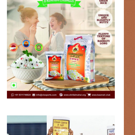
उदाहरण
संसद
पेश
में
कर
गतिरोध