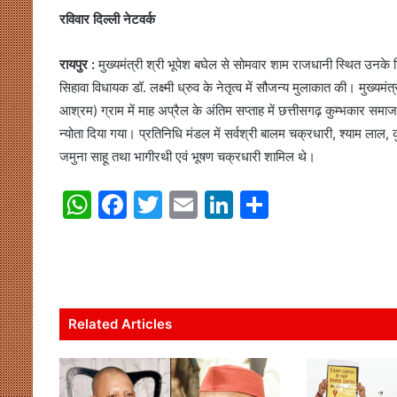
रविवार दिल्ली नेटवर्क
रायपुर :
मुख्यमंत्री श्री भूपेश बघेल से सोमवार शाम राजधानी स्थित उनके 
सिहावा विधायक डॉ. लक्ष्मी ध्रुव के नेतृत्व में सौजन्य मुलाकात की। मुख्यमं
आश्रम) ग्राम में माह अप्रैल के अंतिम सप्ताह में छत्तीसगढ़ कुम्भकार समाज
न्योता दिया गया। प्रतिनिधि मंडल में सर्वश्री बालम चक्रधारी, श्याम ला
जमुना साहू तथा भागीरथी एवं भूषण चक्रधारी शामिल थे।
W
F
T
E
Li
S
h
a
w
m
n
h
at
c
itt
ai
k
ar
s
e
er
l
e
e
A
b
dI
Related Articles
p
o
n
p
o