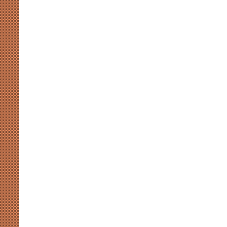
मुखर
योगी
और