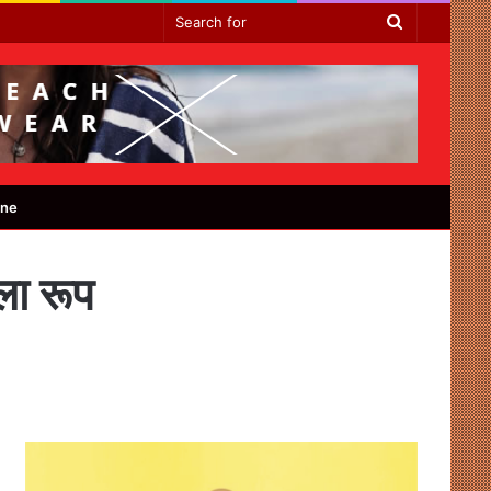
Search
for
ine
ला रूप