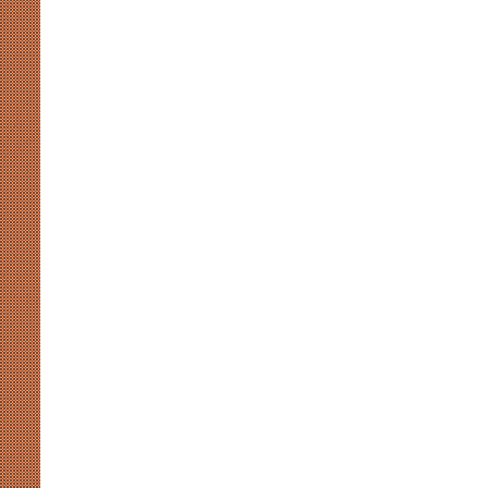
हॉकी
एशिया
कप
August 7, 2026
2026
 संग्रहालय में होगा प्रथम
खाईदम चानू महिला जूनियर हॉकी एशिय
में
स-2026’ का भव्य आयोजन
होंगी भारत की कप्तान
होंगी
भारत
की
कप्तान