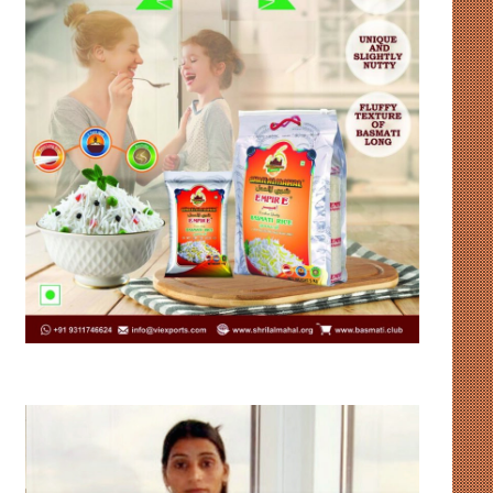
भारत
संसदीय-
को
गतिरोध
हॉकी
से
विश्व
नहीं