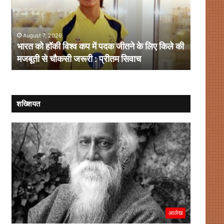
कप
चलेगा
में
लोकतंत्र,
पदक
संवाद
August 7, 2026
August 
जीतने
ही
भारत को हॉकी विश्व कप में पदक जीतने के लिए किले की
संसदीय-ग
के
है
मजबूती से चौकसी जरूरी : प्रीतम सिवाच
समाधान
लिए
समाधान
किले
की
मजबूती
से
शख्शियत
चौकसी
जरूरी
:
प्रीतम
सिवाच
आलेख