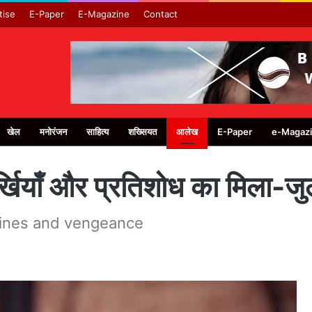
tise
E-Paper
E-Magazine
Contact
खेल
मनोरंजन
साहित्य
शख्सियत
आलेख
E-Paper
e-Magaz
र्खियाँ और प्रतिशोध का मिला-जु
adlines and vengeance