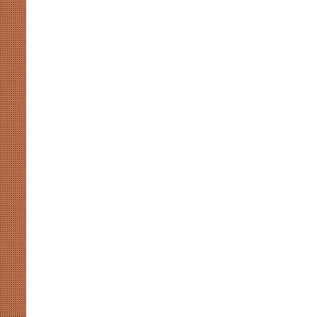
‘परजीवी’
पाकिस्तान
हमेशा
के
लिए
आउट