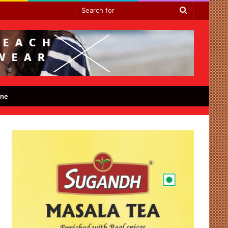
Search
for
ine