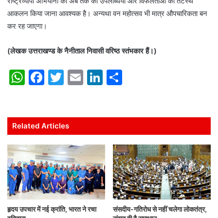
राष्ट्रव्यापी अभियानों की अब तक की उपलब्धियों और विफलताओं का तटस्थ
आकलन किया जाना आवश्यक है। अन्यथा वन महोत्सव भी मात्र औपचारिकता बन
कर रह जाएगा।
(लेखक उत्तराखण्ड के नैनीताल निवासी वरिष्ठ स्तंभकार हैं।)
W
F
T
E
Li
S
h
a
w
m
n
h
at
c
itt
ai
k
ar
s
e
er
l
e
e
Related Articles
A
b
dI
p
o
n
p
o
k
हृदय उपचार में नई क्रांति, भारत ने रचा
संसदीय-गतिरोध से नहीं चलेगा लोकतंत्र,