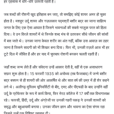
हर एहसास में धीरे-धीरे उतरती रहती है।
जब शब्दों की रौशनी खुद इतिहास बन जाए, तो समझिए कोई शायर अमर हो चुका
होता है। मशहूर उर्दू शायर और गज़लकार पद्मश्री बशीर बद्र का जाना साहित्य
जगत के लिए एक ऐसा आघात है जिसने भावनाओं की सबसे नाज़ुक परत को हिला
दिया। वे उन विरले शायरों में थे जिनके शब्द मंच से उतरकर सीधे जीवन की सांसों
में बस जाते थे। उनका जाना केवल शरीर का अंत नहीं, बल्कि उस आवाज़ का ठहर
जाना है जिसने सादगी को भी शिखर बना दिया। फिर भी, उनकी ग़ज़लें आज भी हर
टूटे दिल में जीवित हैं और हर याद में चुपचाप रोशनी बनकर चलती रहती हैं।
जहाँ शब्द जन्म लेते हैं और संवेदना उन्हें आकार देती है, वहीं से एक असाधारण
सफ़र शुरू होता है। 15 फरवरी 1935 को अयोध्या (तब फैजाबाद) में जन्मे बशीर
बद्र बचपन से ही शायरी की ओर आकर्षित थे और सात वर्ष की उम्र में ही शेर कहने
लगे थे। अलीगढ़ मुस्लिम यूनिवर्सिटी से बीए, एमए और पीएचडी के बाद उन्होंने वहीं
उर्दू के प्रोफेसर के रूप में कार्य किया, फिर मेरठ कॉलेज में 17 वर्षों तक विभागाध्यक्ष
रहे। फारसी, हिंदी, उर्दू और अंग्रेजी पर उनकी गहरी पकड़ ने उनकी शायरी को
समृद्ध और बहुआयामी बनाया। उनका जीवन ज्ञान और भावना का ऐसा संगम रहा
जिसने उन्हें एक विशिष्ट पहचान दी।