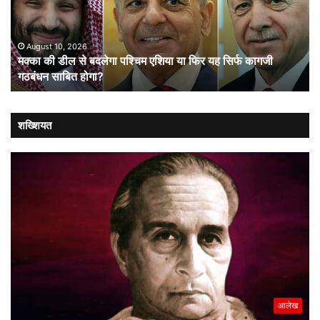
बदलेगा
बान
पश्चिम
औ
एशिया
शा
या
August 10, 2026
मक्का की डील से बदलेगा पश्चिम एशिया या फिर यह सिर्फ कागजी
फिर
गठबंधन साबित होगा?
यह
सिर्फ
कागजी
गठबंधन
शख्शियत
साबित
होगा?
आलेख