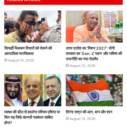
A
b
dI
p
o
n
p
o
k
सियाहीं फेंककर विचारों को रोकने की
उत्तर प्रदेश का ‘मिशन 2027’: योगी
आपराधिक मानसिकता
सरकार का ‘Gen-Z प्लान’ और भविष्य की
राजनीति का नया रोडमैप
August 10, 2026
August 10, 2026
मक्का की डील से बदलेगा पश्चिम एशिया या
तिरंगा राष्ट्र की आन, बान और शान
फिर यह सिर्फ कागजी गठबंधन साबित
August 10, 2026
होगा?