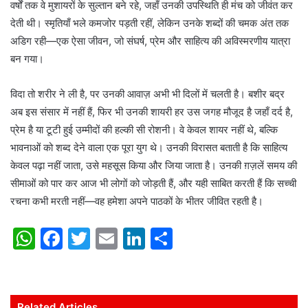
वर्षों तक वे मुशायरों के सुल्तान बने रहे, जहाँ उनकी उपस्थिति ही मंच को जीवंत कर
देती थी। स्मृतियाँ भले कमजोर पड़ती रहीं, लेकिन उनके शब्दों की चमक अंत तक
अडिग रही—एक ऐसा जीवन, जो संघर्ष, प्रेम और साहित्य की अविस्मरणीय यात्रा
बन गया।
विदा तो शरीर ने ली है, पर उनकी आवाज़ अभी भी दिलों में चलती है। बशीर बद्र
अब इस संसार में नहीं हैं, फिर भी उनकी शायरी हर उस जगह मौजूद है जहाँ दर्द है,
प्रेम है या टूटी हुई उम्मीदों की हल्की सी रोशनी। वे केवल शायर नहीं थे, बल्कि
भावनाओं को शब्द देने वाला एक पूरा युग थे। उनकी विरासत बताती है कि साहित्य
केवल पढ़ा नहीं जाता, उसे महसूस किया और जिया जाता है। उनकी ग़ज़लें समय की
सीमाओं को पार कर आज भी लोगों को जोड़ती हैं, और यही साबित करती हैं कि सच्ची
रचना कभी मरती नहीं—वह हमेशा अपने पाठकों के भीतर जीवित रहती है।
W
F
T
E
Li
S
h
a
w
m
n
h
at
c
itt
ai
k
ar
s
e
er
l
e
e
Related Articles