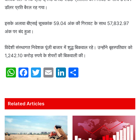
डॉलर प्रति बैरल रह गया।
इसके अलावा बीएसई सूचकांक 59.04 अंक की गिरावट के साथ 57,832.97
अंक पर बंद हुआ।
विदेशी संस्थागत निवेशक पूंजी बाजार में शुद्ध बिकवाल रहे। उन्होंने बृहस्पतिवार को
1,242.10 करोड़ रुपये के शेयरों की बिकवाली की।
W
F
T
E
Li
S
h
a
w
m
n
h
at
c
itt
ai
k
ar
s
e
er
l
e
e
Related Articles
A
b
dI
p
o
n
p
o