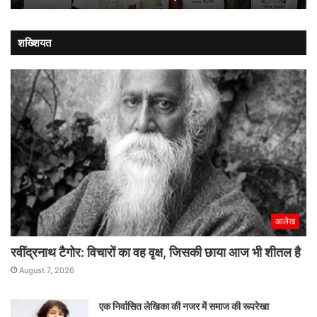
लौट
शख्शियत
आलेख
रवींद्रनाथ टैगोर: विचारों का वह वृक्ष, जिसकी छाया आज भी शीतल है
August 7, 2026
एक निर्वासित लेखिका की नजर में समाज की रूपरेखा