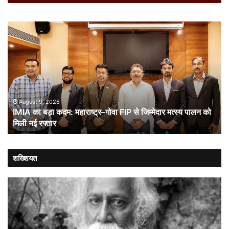
IMIA
कार
का
कूट
बड़ा
औ
कदम:
भा
महाराष्ट्र–
ची
गोवा
संब
FIP
से
August 9, 2026
IMIA का बड़ा कदम: महाराष्ट्र–गोवा FIP से जिम्मेदार मत्स्य पालन को
जिम्मेदार
मिली नई रफ्तार
मत्स्य
पालन
को
मिली
शख्शियत
नई
रफ्तार