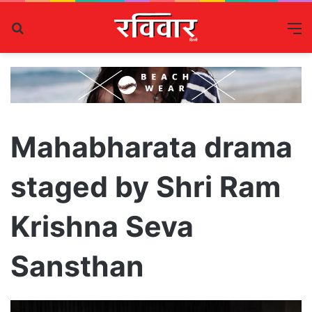
Search
M
for
Mahabharata drama
staged by Shri Ram
Krishna Seva
Sansthan