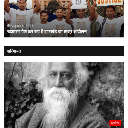
है
लोक
झारखंड
:
का
संव
छात्र
की
आंदोलन
संस
August 8, 2026
उदाहरण पेश कर रहा है झारखंड का छात्र आंदोलन
कब
लौट
शख्शियत
आलेख