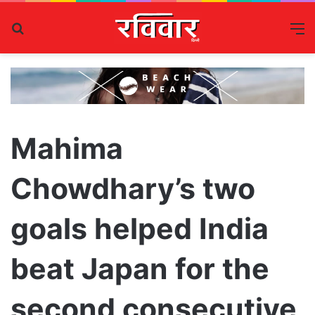
Search
M
for
Mahima
Chowdhary’s two
goals helped India
beat Japan for the
second consecutive