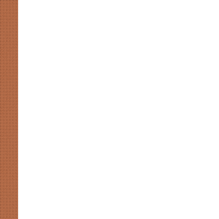
मुखर
योगी
और
अखिलेश
की
सियासी
कसमकस
August 8, 2026
र पर नाराजगी के सियासी मायने
मुखर योगी और अखिलेश की सियासी