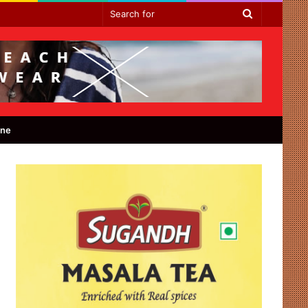
Search
for
ine