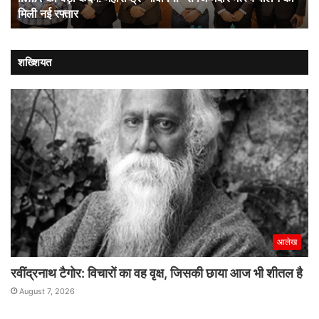
मिली नई रफ्तार
मत्स्य
पालन
को
मिली
शख्शियत
नई
रफ्तार
आलेख
रवींद्रनाथ टैगोर: विचारों का वह वृक्ष, जिसकी छाया आज भी शीतल है
August 7, 2026