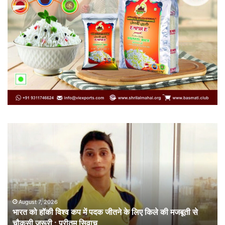
भारत
सं
को
गत
हॉकी
से
विश्व
नहीं
कप
चल
में
लोक
पदक
संव
जीतने
ही
August 7, 2026
भारत को हॉकी विश्व कप में पदक जीतने के लिए किले की मजबूती से
के
है
चौकसी जरूरी : प्रीतम सिवाच
लिए
सम