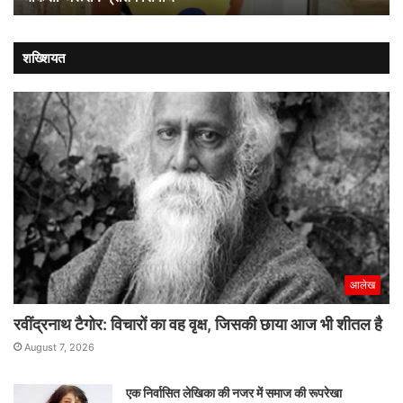
किले
की
मजबूती
शख्शियत
से
चौकसी
जरूरी
:
प्रीतम
सिवाच
आलेख
रवींद्रनाथ टैगोर: विचारों का वह वृक्ष, जिसकी छाया आज भी शीतल है
August 7, 2026
एक निर्वासित लेखिका की नजर में समाज की रूपरेखा