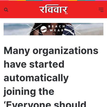
Search
M
for
Many organizations
have started
automatically
joining the
‘Everyone should