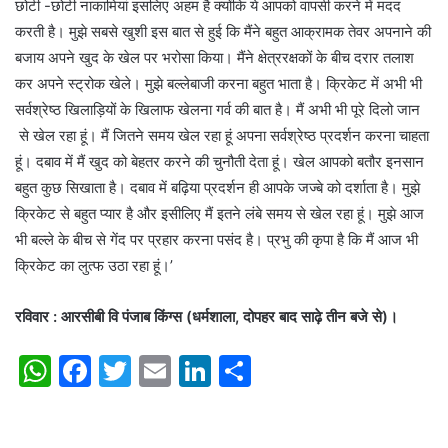
छोटी -छोटी नाकामियां इसलिए अहम है क्योंकि ये आपको वापसी करने में मदद
करती है। मुझे सबसे खुशी इस बात से हुई कि मैंने बहुत आक्रामक तेवर अपनाने की
बजाय अपने खुद के खेल पर भरोसा किया। मैंने क्षेत्ररक्षकों के बीच दरार तलाश
कर अपने स्ट्रोक खेले। मुझे बल्लेबाजी करना बहुत भाता है। क्रिकेट में अभी भी
सर्वश्रेष्ठ खिलाड़ियों के खिलाफ खेलना गर्व की बात है। मैं अभी भी पूरे दिलो जान
से खेल रहा हूं। मैं जितने समय खेल रहा हूं अपना सर्वश्रेष्ठ प्रदर्शन करना चाहता
हूं। दबाव में मैं खुद को बेहतर करने की चुनौती देता हूं। खेल आपको बतौर इनसान
बहुत कुछ सिखाता है। दबाव में बढ़िया प्रदर्शन ही आपके जज्बे को दर्शाता है। मुझे
क्रिकेट से बहुत प्यार है और इसीलिए मैं इतने लंबे समय से खेल रहा हूं। मुझे आज
भी बल्ले के बीच से गेंद पर प्रहार करना पसंद है। प्रभु की कृपा है कि मैं आज भी
क्रिकेट का लुत्फ उठा रहा हूं।’
रविवार
: आरसीबी वि पंजाब किंग्स (धर्मशाला, दोपहर बाद साढ़े तीन बजे से)।
W
F
T
E
Li
S
h
a
w
m
n
h
at
c
itt
ai
k
ar