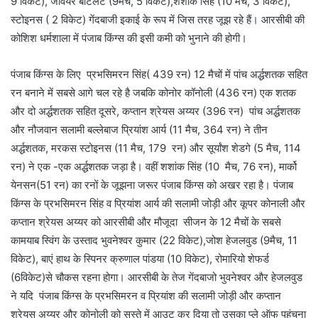
9 विकेट), जेवियर बार्टलेट (9मैच, 5 विकेट),शशांक सिंह (10 मैच, 3 विकेट),
स्टोइनस ( 2 विकेट) गेंदबाजी इकाई के रूप में जिस तरह जूझ रहे हैं। आरसीबी की
कोशिश धर्मशाला में पंजाब किंग्स की इसी कमी को भुनाने की होगी।
पंजाब किंग्स के लिए प्रभसिमरन सिंह( 439 रन) 12 मैचों में पांच अर्द्धशतक सहित
रन बनाने में सबसे आगे चल रहे है जबकि कोनोर कॉनोली (436 रन) एक शतक
और दो अर्द्धशतक सहित दूसरे, कप्तान श्रेयस अय्यर (396 रन) पांच अर्द्धशतक
और नौजवान सलामी बल्लेबाज प्रियांश आर्य (11 मैच, 364 रन) ने तीन
अर्द्धशतक, मरकस स्टोइनस (11 मैच, 179 रन) और सूर्यांश शेडगे (5 मैच, 114
रन) ने एक -एक अर्द्धशतक जड़ा है। वहीं शशांक सिंह (10 मैच, 76 रन), मार्को
येनसन(51 रन) का रनों के जूझना जरूर पंजाब किंग्स को अखर रहा है। पंजाब
किंग्स के प्रभसिमरन सिंह व प्रियांश आर्य की सलामी जोड़ी और कूपर कोनाली और
कप्तान श्रेयस अय्यर को आरसीबी और मौजूदा सीजन के 12 मैचों के सबसे
कामयाब स्विंग के उस्ताद भुवनेश्वर कुमार (22 विकेट),जोश हेजलवुड (9मैच, 11
विकेट), बाएं हाथ के स्पिनर क्रुणाल पांडया (10 विकेट), रोमारियो शेफर्ड
(6विकेट)से चौकस रहना होगा। आरसीबी के तेज गेंदबाजो भुवनेश्वर और हेजलवुड
ने यदि पंजाब किंग्स के प्रभसिमरन व प्रियांश की सलामी जोड़ी और कप्तान
श्रेयस अय्यर और कोनोली को सस्ते में आउट कर दिया तो उसका प्ले ऑफ पहुंचना