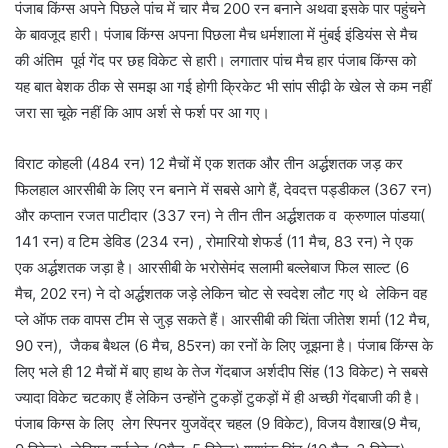
पंजाब किंग्स अपने पिछले पांच में चार मैच 200 रन बनाने अथवा इसके पार पहुंचने
के बावजूद हारी। पंजाब किंग्स अपना पिछला मैच धर्मशाला में मुंबई इंडियंस से मैच
की अंतिम पूर्व गेंद पर छह विकेट से हारी। लगातार पांच मैच हार पंजाब किंग्स को
यह बात बेशक ठीक से समझ आ गई होगी क्रिकेट भी सांप सीढ़ी के खेल से कम नहीं
जरा सा चूके नहीं कि आप अर्श से फर्श पर आ गए।
विराट कोहली (484 रन) 12 मैचों में एक शतक और तीन अर्द्धशतक जड़ कर
फिलहाल आरसीबी के लिए रन बनाने में सबसे आगे हैं, देवदत्त पड्डीकल (367 रन)
और कप्तान रजत पाटीदार (337 रन) ने तीन तीन अर्द्धशतक व क्रुणाल पांडया(
141 रन) व टिम डेविड (234 रन) , रोमारियो शेफर्ड (11 मैच, 83 रन) ने एक
एक अर्द्धशतक जड़ा है। आरसीबी के भरोसेमंद सलामी बल्लेबाज फिल साल्ट (6
मैच, 202 रन) ने दो अर्द्धशतक जड़े लेकिन चोट से स्वदेश लौट गए थे लेकिन वह
प्ले ऑफ तक वापस टीम से जुड़ सकते हैं। आरसीबी की चिंता जीतेश शर्मा (12 मैच,
90 रन), जैकब बैथल (6 मैच, 85रन) का रनों के लिए जूझना है। पंजाब किंग्स के
लिए भले ही 12 मैचों में बाए हाथ के तेज गेंदबाज अर्शदीप सिंह (13 विकेट) ने सबसे
ज्यादा विकेट चटकाए हैं लेकिन उन्होंने टुकड़ों टुकड़ों में ही अच्छी गेंदबाजी की है।
पंजाब किग्स के लिए लेग स्पिनर युजवेंद्र चहल (9 विकेट), विजय वैशाख(9 मैच,