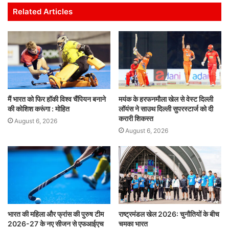
s
e
er
l
e
e
Related Articles
A
b
dI
p
o
n
p
o
k
मैं भारत को फिर हॉकी विश्व चैंपियन बनाने
मयंक के हरफनमौला खेल से वेस्ट दिल्ली
की कोशिश करूंगा : मोहित
लॉयंस ने साउथ दिल्ली सुपरस्टार्ज को दी
करारी शिकस्त
August 6, 2026
August 6, 2026
भारत की महिला और फ्रांस की पुरुष टीम
राष्ट्रमंडल खेल 2026: चुनौतियों के बीच
2026-27 के नए सीजन से एफआईएच
चमका भारत